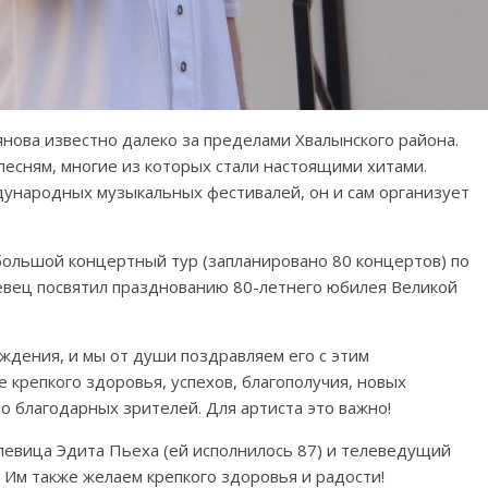
нова известно далеко за пределами Хвалынского района.
песням, многие из которых стали настоящими хитами.
дународных музыкальных фестивалей, он и сам организует
большой концертный тур (запланировано 80 концертов) по
певец посвятил празднованию 80-летнего юбилея Великой
ждения, и мы от души поздравляем его с этим
 крепкого здоровья, успехов, благополучия, новых
о благодарных зрителей. Для артиста это важно!
певица Эдита Пьеха (ей исполнилось 87) и телеведущий
 Им также желаем крепкого здоровья и радости!