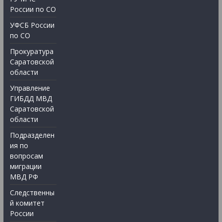
России по СО
УФСБ России
по СО
Прокуратура
Саратовской
области
Управление
ГИБДД МВД
Саратовской
области
Подразделен
ия по
вопросам
миграции
МВД РФ
Следственны
й комитет
России