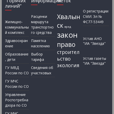
“Горячих
информация
меток
линий”
О регистрации
Хвалын
Расценки
СМИ: Эл №
Жилищно-
маршрута
ФС77-53449
ск
коммунальны
транспортно
вред
закон
й комплекс
го средства
Устав АНО
Здравоохран
Памятка
право
"ИА "Звезда"
ение
населению
строител
Образование
Выбор
ьство
Устав газеты
, дети
тарифа
"ИА "Звезда"
экология
ГУ МВД
Сведения об
России по СО
участковых
ГУ МЧС
России по СО
Управление
Роспотребна
дзора по СО
ГУ МЧС