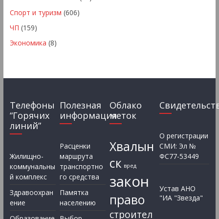
Спорт и туризм
(606)
ЧП
(159)
Экономика
(8)
Телефоны
Полезная
Облако
Свидетельст
“Горячих
информация
меток
линий”
О регистрации
Хвалын
Расценки
СМИ: Эл №
Жилищно-
маршрута
ФС77-53449
ск
коммунальны
транспортно
вред
закон
й комплекс
го средства
Устав АНО
Здравоохран
Памятка
право
"ИА "Звезда"
ение
населению
строител
Образование
Выбор