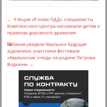
←
Акция «Я знаю ПДД»: специалисты
Комплексного Центра напомнили детям о
правилах дорожного движения
🖼Каким увидели Хвалынск будущие
художники, участники фестиваля
«Хвалынские этюды на родине Петрова-
Водкина»
→