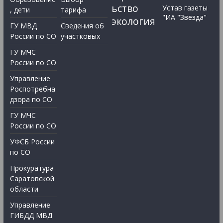
ьство
Устав газеты
, дети
тарифа
"ИА "Звезда"
экология
ГУ МВД
Сведения об
России по СО
участковых
ГУ МЧС
России по СО
Управление
Роспотребна
дзора по СО
ГУ МЧС
России по СО
УФСБ России
по СО
Прокуратура
Саратовской
области
Управление
ГИБДД МВД