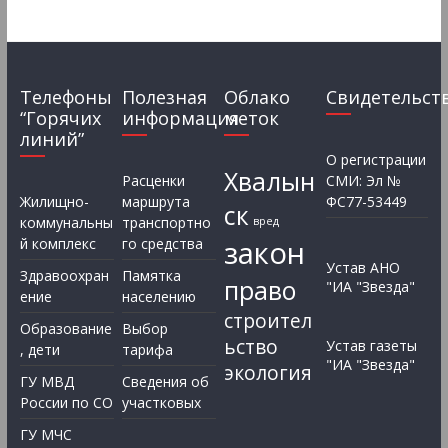
Телефоны
Полезная
Облако
Свидетельст
“Горячих
информация
меток
линий”
О регистрации
Хвалын
Расценки
СМИ: Эл №
Жилищно-
маршрута
ФС77-53449
ск
коммунальны
транспортно
вред
закон
й комплекс
го средства
Устав АНО
Здравоохран
Памятка
право
"ИА "Звезда"
ение
населению
строител
Образование
Выбор
ьство
Устав газеты
, дети
тарифа
"ИА "Звезда"
экология
ГУ МВД
Сведения об
России по СО
участковых
ГУ МЧС