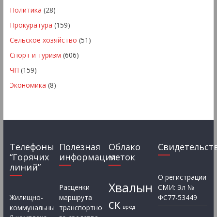
Политика
(28)
Прокуратура
(159)
Сельское хозяйство
(51)
Спорт и туризм
(606)
ЧП
(159)
Экономика
(8)
Телефоны
Полезная
Облако
Свидетельст
“Горячих
информация
меток
линий”
О регистрации
Хвалын
Расценки
СМИ: Эл №
Жилищно-
маршрута
ФС77-53449
ск
коммунальны
транспортно
вред