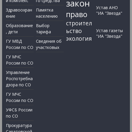
закон
й комплекс
го средства
Устав АНО
Здравоохран
Памятка
право
"ИА "Звезда"
ение
населению
строител
Образование
Выбор
ьство
Устав газеты
, дети
тарифа
"ИА "Звезда"
экология
ГУ МВД
Сведения об
России по СО
участковых
ГУ МЧС
России по СО
Управление
Роспотребна
дзора по СО
ГУ МЧС
России по СО
УФСБ России
по СО
Прокуратура
Саратовской