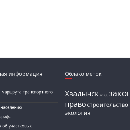
ная информация
Облако меток
зако
Хвалынск
и маршрута транспортного
вред
а
право
строительство
 населению
экология
арифа
я об участковых