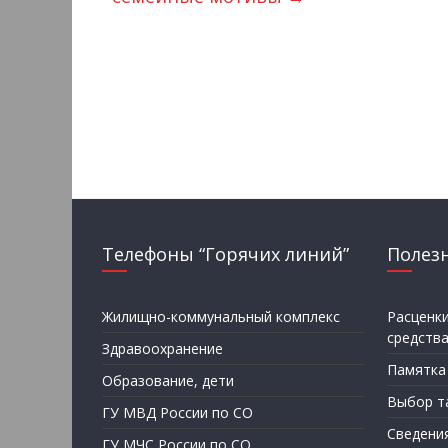
Телефоны “Горячих линий”
Полез
Жилищно-коммунальный комплекс
Расценк
средств
Здравоохранение
Памятка
Образование, дети
Выбор т
ГУ МВД России по СО
Сведени
ГУ МЧС России по СО