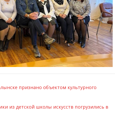
алынске признано объектом культурного
ки из детской школы искусств погрузились в