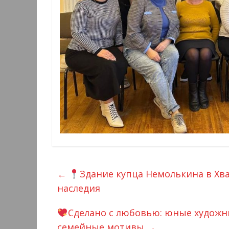
←
Здание купца Немолькина в Хв
наследия
Сделано с любовью: юные художни
семейные мотивы
→