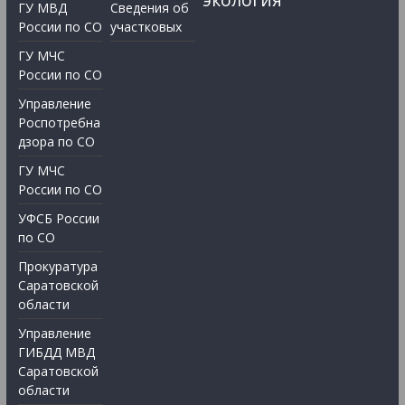
экология
ГУ МВД
Сведения об
России по СО
участковых
ГУ МЧС
России по СО
Управление
Роспотребна
дзора по СО
ГУ МЧС
России по СО
УФСБ России
по СО
Прокуратура
Саратовской
области
Управление
ГИБДД МВД
Саратовской
области