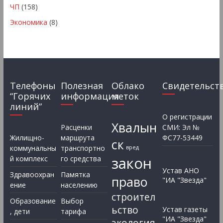
ЧП
(158)
Экономика
(8)
Телефоны
Полезная
Облако
Свидетельст
“Горячих
информация
меток
линий”
О регистрации
Хвалын
Расценки
СМИ: Эл №
Жилищно-
маршрута
ФС77-53449
ск
коммунальны
транспортно
вред
закон
й комплекс
го средства
Устав АНО
Здравоохран
Памятка
право
"ИА "Звезда"
ение
населению
строител
Образование
Выбор
ьство
Устав газеты
, дети
тарифа
"ИА "Звезда"