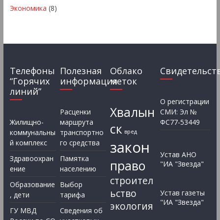
Экономика
(8)
Телефоны
Полезная
Облако
Свидетельст
“Горячих
информация
меток
линий”
О регистрации
Хвалын
Расценки
СМИ: Эл №
Жилищно-
маршрута
ФС77-53449
ск
коммунальны
транспортно
вред
закон
й комплекс
го средства
Устав АНО
Здравоохран
Памятка
право
"ИА "Звезда"
ение
населению
строител
Образование
Выбор
ьство
Устав газеты
, дети
тарифа
"ИА "Звезда"
экология
ГУ МВД
Сведения об