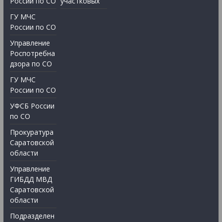
России по СО
участковых
ГУ МЧС
России по СО
Управление
Роспотребна
дзора по СО
ГУ МЧС
России по СО
УФСБ России
по СО
Прокуратура
Саратовской
области
Управление
ГИБДД МВД
Саратовской
области
Подразделен