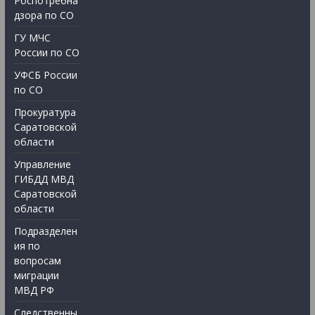
Роспотребна
дзора по СО
ГУ МЧС
России по СО
УФСБ России
по СО
Прокуратура
Саратовской
области
Управление
ГИБДД МВД
Саратовской
области
Подразделен
ия по
вопросам
миграции
МВД РФ
Следственны