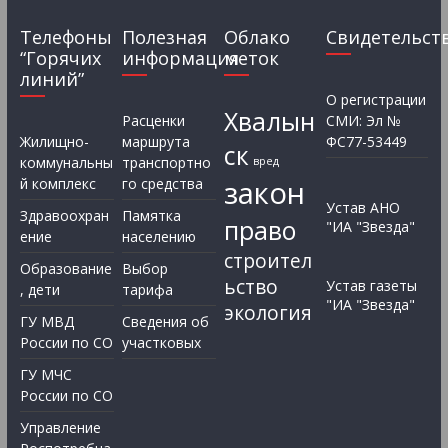
Телефоны
Полезная
Облако
Свидетельст
“Горячих
информация
меток
линий”
О регистрации
Хвалын
Расценки
СМИ: Эл №
Жилищно-
маршрута
ФС77-53449
ск
коммунальны
транспортно
вред
закон
й комплекс
го средства
Устав АНО
Здравоохран
Памятка
право
"ИА "Звезда"
ение
населению
строител
Образование
Выбор
ьство
Устав газеты
, дети
тарифа
"ИА "Звезда"
экология
ГУ МВД
Сведения об
России по СО
участковых
ГУ МЧС
России по СО
Управление