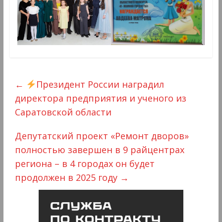
←
Президент России наградил
директора предприятия и ученого из
Саратовской области
Депутатский проект «Ремонт дворов»
полностью завершен в 9 райцентрах
региона – в 4 городах он будет
продолжен в 2025 году
→