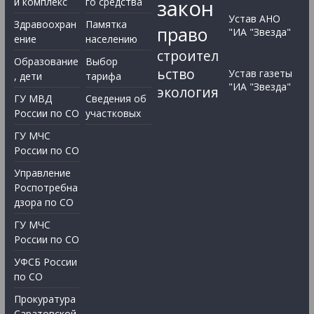
закон
й комплекс
го средства
Устав АНО
Здравоохран
Памятка
право
"ИА "Звезда"
ение
населению
строител
Образование
Выбор
ьство
Устав газеты
, дети
тарифа
"ИА "Звезда"
экология
ГУ МВД
Сведения об
России по СО
участковых
ГУ МЧС
России по СО
Управление
Роспотребна
дзора по СО
ГУ МЧС
России по СО
УФСБ России
по СО
Прокуратура
Саратовской