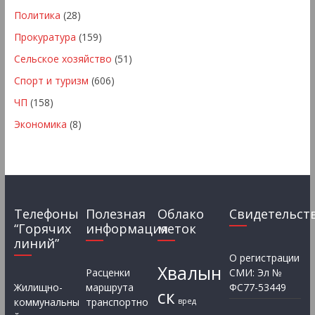
Политика
(28)
Прокуратура
(159)
Сельское хозяйство
(51)
Спорт и туризм
(606)
ЧП
(158)
Экономика
(8)
Телефоны
Полезная
Облако
Свидетельст
“Горячих
информация
меток
линий”
О регистрации
Хвалын
Расценки
СМИ: Эл №
Жилищно-
маршрута
ФС77-53449
ск
коммунальны
транспортно
вред