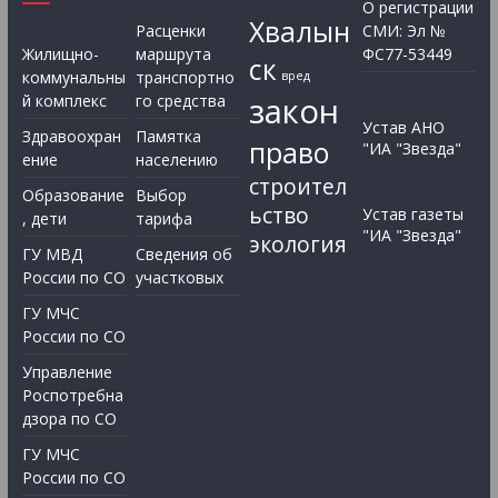
О регистрации
Хвалын
Расценки
СМИ: Эл №
Жилищно-
маршрута
ФС77-53449
ск
коммунальны
транспортно
вред
закон
й комплекс
го средства
Устав АНО
Здравоохран
Памятка
право
"ИА "Звезда"
ение
населению
строител
Образование
Выбор
ьство
Устав газеты
, дети
тарифа
"ИА "Звезда"
экология
ГУ МВД
Сведения об
России по СО
участковых
ГУ МЧС
России по СО
Управление
Роспотребна
дзора по СО
ГУ МЧС
России по СО