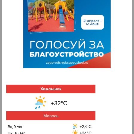
Хвалынск
+32°C
Морось
+28°C
Вс, 9 Авг
+24°C
Пн, 10 Авг