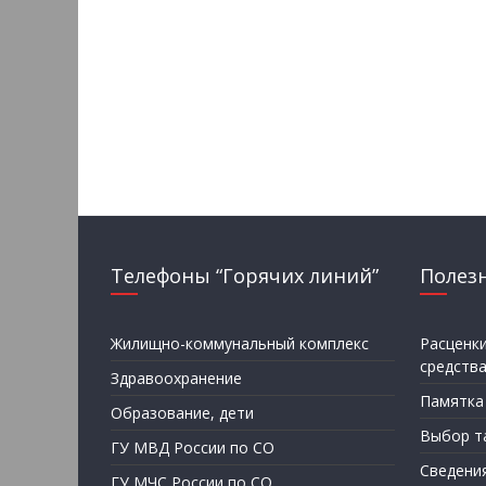
Телефоны “Горячих линий”
Полез
Жилищно-коммунальный комплекс
Расценк
средств
Здравоохранение
Памятка
Образование, дети
Выбор т
ГУ МВД России по СО
Сведени
ГУ МЧС России по СО