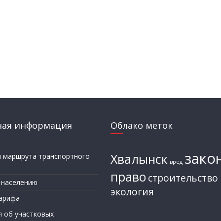
ная информация
Облако меток
зако
Хвалынск
и маршрута транспортного
вред
а
право
строительство
 населению
экология
арифа
я об участковых