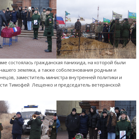
ме состоялась гражданская панихида, на которой были
 нашего земляка, а также соболезнования родным и
знецов, заместитель министра внутренней политики и
сти Тимофей Лещенко и председатель ветеранской