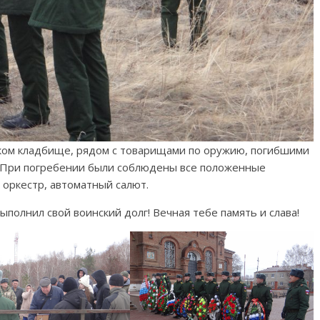
ком кладбище, рядом с товарищами по оружию, погибшими
 При погребении были соблюдены все положенные
 оркестр, автоматный салют.
выполнил свой воинский долг! Вечная тебе память и слава!