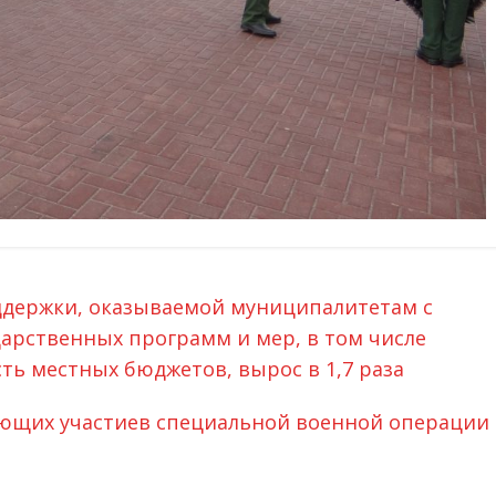
ддержки, оказываемой муниципалитетам с
арственных программ и мер, в том числе
ь местных бюджетов, вырос в 1,7 раза
ющих участиев специальной военной операции