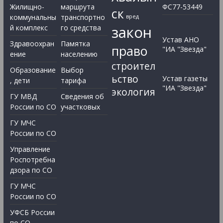
Жилищно-
маршрута
ФС77-53449
ск
коммунальны
транспортно
вред
закон
й комплекс
го средства
Устав АНО
Здравоохран
Памятка
право
"ИА "Звезда"
ение
населению
строител
Образование
Выбор
ьство
Устав газеты
, дети
тарифа
"ИА "Звезда"
экология
ГУ МВД
Сведения об
России по СО
участковых
ГУ МЧС
России по СО
Управление
Роспотребна
дзора по СО
ГУ МЧС
России по СО
УФСБ России
по СО