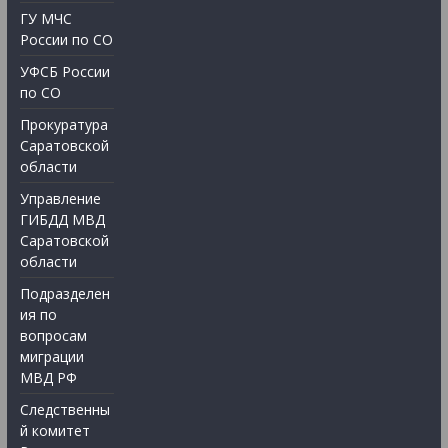
ГУ МЧС
России по СО
УФСБ России
по СО
Прокуратура
Саратовской
области
Управление
ГИБДД МВД
Саратовской
области
Подразделен
ия по
вопросам
миграции
МВД РФ
Следственны
й комитет