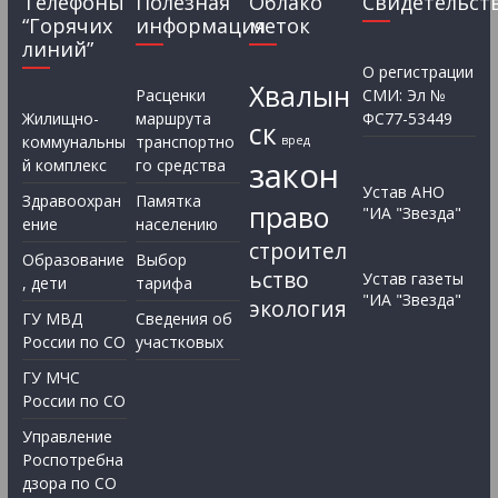
Телефоны
Полезная
Облако
Свидетельст
“Горячих
информация
меток
линий”
О регистрации
Хвалын
Расценки
СМИ: Эл №
Жилищно-
маршрута
ФС77-53449
ск
коммунальны
транспортно
вред
закон
й комплекс
го средства
Устав АНО
Здравоохран
Памятка
право
"ИА "Звезда"
ение
населению
строител
Образование
Выбор
ьство
Устав газеты
, дети
тарифа
"ИА "Звезда"
экология
ГУ МВД
Сведения об
России по СО
участковых
ГУ МЧС
России по СО
Управление
Роспотребна
дзора по СО