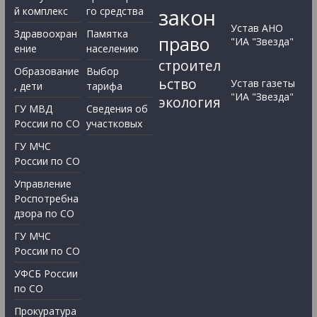
закон
й комплекс
го средства
Устав АНО
Здравоохран
Памятка
право
"ИА "Звезда"
ение
населению
строител
Образование
Выбор
ьство
Устав газеты
, дети
тарифа
"ИА "Звезда"
экология
ГУ МВД
Сведения об
России по СО
участковых
ГУ МЧС
России по СО
Управление
Роспотребна
дзора по СО
ГУ МЧС
России по СО
УФСБ России
по СО
Прокуратура