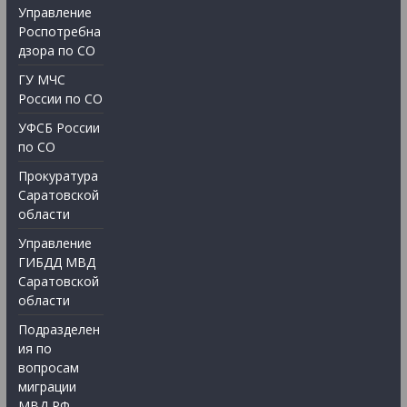
Управление
Роспотребна
дзора по СО
ГУ МЧС
России по СО
УФСБ России
по СО
Прокуратура
Саратовской
области
Управление
ГИБДД МВД
Саратовской
области
Подразделен
ия по
вопросам
миграции
МВД РФ