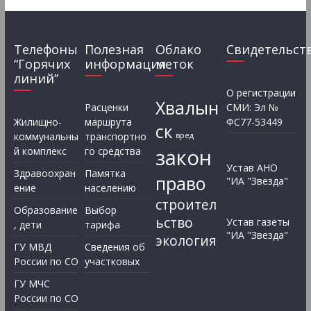
Телефоны
Полезная
Облако
Свидетельст
“Горячих
информация
меток
линий”
О регистрации
Хвалын
Расценки
СМИ: Эл №
Жилищно-
маршрута
ФС77-53449
ск
коммунальны
транспортно
вред
закон
й комплекс
го средства
Устав АНО
Здравоохран
Памятка
право
"ИА "Звезда"
ение
населению
строител
Образование
Выбор
ьство
Устав газеты
, дети
тарифа
"ИА "Звезда"
экология
ГУ МВД
Сведения об
России по СО
участковых
ГУ МЧС
России по СО