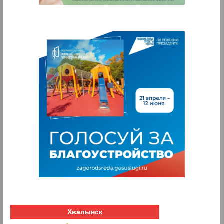
Хвалынск