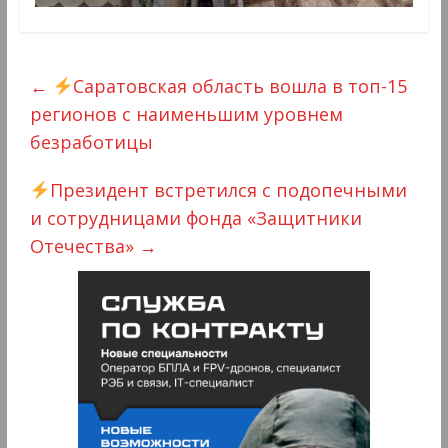
←
Саратовская область вошла в топ-15
регионов с наименьшим уровнем
безработицы
Президент встретился с подопечными
и сотрудницами фонда «Защитники
Отечества»
→