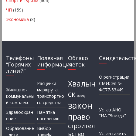
Спорт и туризм
(606)
ЧП
(159)
Экономика
(8)
Телефоны
Полезная
Облако
Свидетельст
“Горячих
информация
меток
линий”
О регистрации
Хвалын
Расценки
СМИ: Эл №
Жилищно-
маршрута
ФС77-53449
ск
коммунальны
транспортно
вред
закон
й комплекс
го средства
Устав АНО
Здравоохран
Памятка
право
"ИА "Звезда"
ение
населению
строител
Образование
Выбор
ьство
Устав газеты
, дети
тарифа