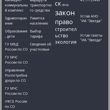
ск
коммунальны
транспортно
вред
закон
й комплекс
го средства
Устав АНО
Здравоохран
Памятка
право
"ИА "Звезда"
ение
населению
строител
Образование
Выбор
ьство
Устав газеты
, дети
тарифа
"ИА "Звезда"
экология
ГУ МВД
Сведения об
России по СО
участковых
ГУ МЧС
России по СО
Управление
Роспотребна
дзора по СО
ГУ МЧС
России по СО
УФСБ России
по СО