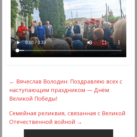
←
Вячеслав Володин: Поздравляю всех с
наступающим праздником — Днём
Великой Победы!
Семейная реликвия, связанная с Великой
Отечественной войной
→