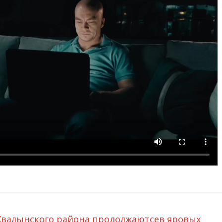
Хвалынского района продолжаютсев яровых