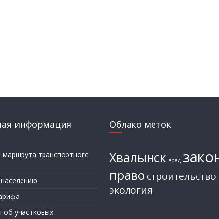
ная информация
Облако меток
зако
Хвалынск
и маршрута транспортного
вред
а
право
строительство
 населению
экология
арифа
я об участковых