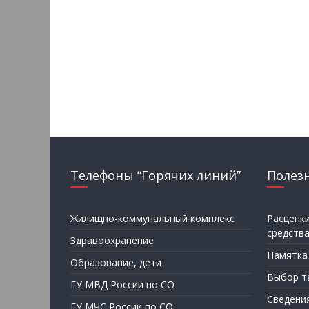
Телефоны “Горячих линий”
Полез
Жилищно-коммунальный комплекс
Расценк
средств
Здравоохранение
Памятка
Образование, дети
Выбор т
ГУ МВД России по СО
Сведени
ГУ МЧС России по СО