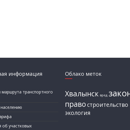
ная информация
Облако меток
зако
Хвалынск
и маршрута транспортного
вред
а
право
строительство
 населению
экология
арифа
я об участковых