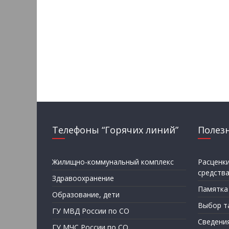
Телефоны “Горячих линий”
Полез
Жилищно-коммунальный комплекс
Расценк
средств
Здравоохранение
Памятка
Образование, дети
Выбор т
ГУ МВД России по СО
Сведени
ГУ МЧС России по СО