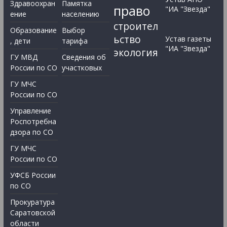
Здравоохран
Памятка
право
"ИА "Звезда"
ение
населению
строител
Образование
Выбор
ьство
Устав газеты
, дети
тарифа
"ИА "Звезда"
экология
ГУ МВД
Сведения об
России по СО
участковых
ГУ МЧС
России по СО
Управление
Роспотребна
дзора по СО
ГУ МЧС
России по СО
УФСБ России
по СО
Прокуратура
Саратовской
области