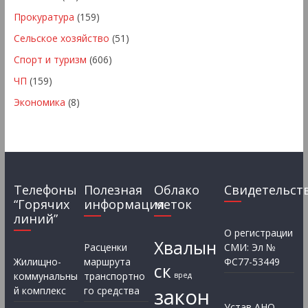
Прокуратура
(159)
Сельское хозяйство
(51)
Спорт и туризм
(606)
ЧП
(159)
Экономика
(8)
Телефоны
Полезная
Облако
Свидетельст
“Горячих
информация
меток
линий”
О регистрации
Хвалын
Расценки
СМИ: Эл №
Жилищно-
маршрута
ФС77-53449
ск
коммунальны
транспортно
вред
закон
й комплекс
го средства
Устав АНО