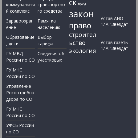
ск
коммунальны
транспортно
вред
закон
й комплекс
го средства
Устав АНО
Здравоохран
Памятка
право
"ИА "Звезда"
ение
населению
строител
Образование
Выбор
ьство
Устав газеты
, дети
тарифа
"ИА "Звезда"
экология
ГУ МВД
Сведения об
России по СО
участковых
ГУ МЧС
России по СО
Управление
Роспотребна
дзора по СО
ГУ МЧС
России по СО
УФСБ России
по СО