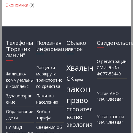
Экономика
(8)
Телефоны
Полезная
Облако
Свидетельст
“Горячих
информация
меток
линий”
О регистрации
Хвалын
Расценки
СМИ: Эл №
Жилищно-
маршрута
ФС77-53449
ск
коммунальны
транспортно
вред
закон
й комплекс
го средства
Устав АНО
Здравоохран
Памятка
право
"ИА "Звезда"
ение
населению
строител
Образование
Выбор
ьство
Устав газеты
, дети
тарифа
"ИА "Звезда"
экология
ГУ МВД
Сведения об