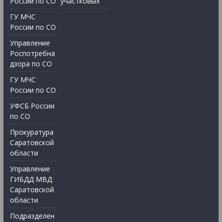
России по СО
участковых
ГУ МЧС
России по СО
Управление
Роспотребна
дзора по СО
ГУ МЧС
России по СО
УФСБ России
по СО
Прокуратура
Саратовской
области
Управление
ГИБДД МВД
Саратовской
области
Подразделен