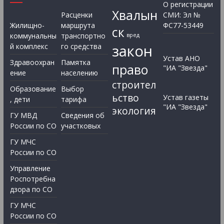
О регистрации
Хвалын
Расценки
СМИ: Эл №
Жилищно-
маршрута
ФС77-53449
ск
коммунальны
транспортно
вред
закон
й комплекс
го средства
Устав АНО
Здравоохран
Памятка
право
"ИА "Звезда"
ение
населению
строител
Образование
Выбор
ьство
Устав газеты
, дети
тарифа
"ИА "Звезда"
экология
ГУ МВД
Сведения об
России по СО
участковых
ГУ МЧС
России по СО
Управление
Роспотребна
дзора по СО
ГУ МЧС
России по СО