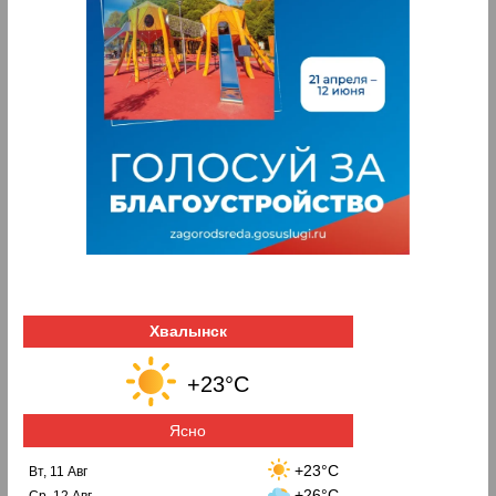
Хвалынск
+23°C
Ясно
+23°C
Вт, 11 Авг
+26°C
Ср, 12 Авг