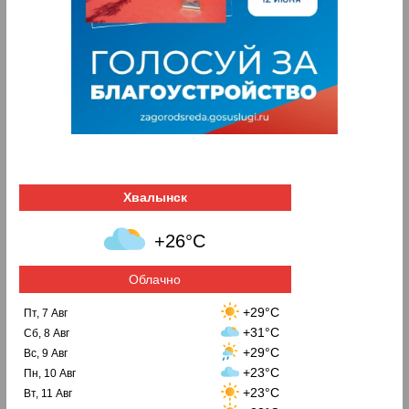
Хвалынск
+26°C
Облачно
+29°C
Пт, 7 Авг
+31°C
Сб, 8 Авг
+29°C
Вс, 9 Авг
+23°C
Пн, 10 Авг
+23°C
Вт, 11 Авг