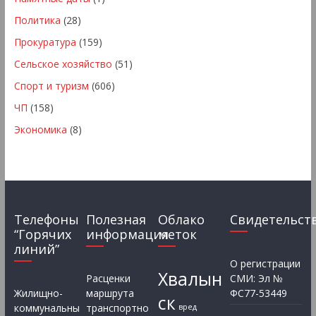
Политика
(28)
Прокуратура
(159)
Сельское хозяйство
(51)
Спорт и туризм
(606)
ЧП
(158)
Экономика
(8)
Телефоны
Полезная
Облако
Свидетельст
“Горячих
информация
меток
линий”
О регистрации
Хвалын
Расценки
СМИ: Эл №
Жилищно-
маршрута
ФС77-53449
ск
коммунальны
транспортно
вред