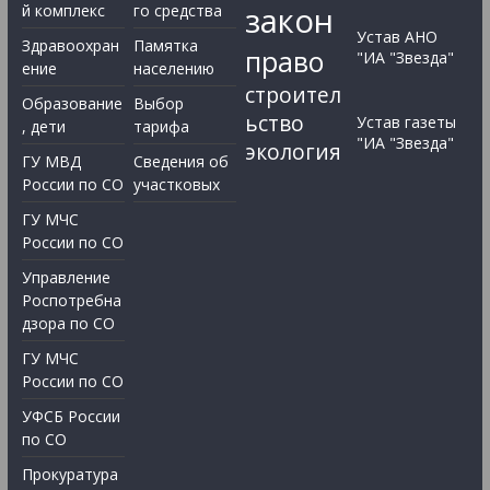
закон
й комплекс
го средства
Устав АНО
Здравоохран
Памятка
право
"ИА "Звезда"
ение
населению
строител
Образование
Выбор
ьство
Устав газеты
, дети
тарифа
"ИА "Звезда"
экология
ГУ МВД
Сведения об
России по СО
участковых
ГУ МЧС
России по СО
Управление
Роспотребна
дзора по СО
ГУ МЧС
России по СО
УФСБ России
по СО
Прокуратура