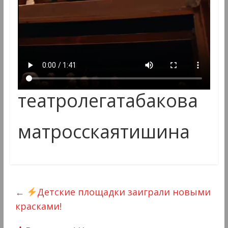
театролегатабакова
матросскаятишина
←
Детские площадки заиграли новыми
красками!