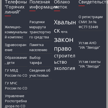
Телефоны
Полезная
Облако
Свидетельст
“Горячих
информация
меток
линий”
О регистрации
Хвалын
Расценки
СМИ: Эл №
Жилищно-
маршрута
ФС77-53449
ск
коммунальны
транспортно
вред
закон
й комплекс
го средства
Устав АНО
Здравоохран
Памятка
право
"ИА "Звезда"
ение
населению
строител
Образование
Выбор
ьство
Устав газеты
, дети
тарифа
"ИА "Звезда"
экология
ГУ МВД
Сведения об
России по СО
участковых
ГУ МЧС
России по СО
Управление
Роспотребна
дзора по СО