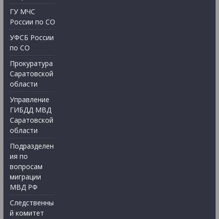
ГУ МЧС
России по СО
УФСБ России
по СО
Прокуратура
Саратовской
области
Управление
ГИБДД МВД
Саратовской
области
Подразделен
ия по
вопросам
миграции
МВД РФ
Следственны
й комитет