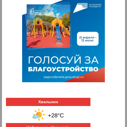
Хвалынск
+28°C