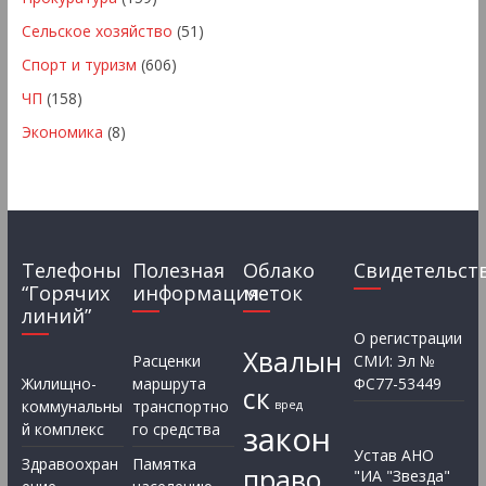
Сельское хозяйство
(51)
Спорт и туризм
(606)
ЧП
(158)
Экономика
(8)
Телефоны
Полезная
Облако
Свидетельст
“Горячих
информация
меток
линий”
О регистрации
Хвалын
Расценки
СМИ: Эл №
Жилищно-
маршрута
ФС77-53449
ск
коммунальны
транспортно
вред
закон
й комплекс
го средства
Устав АНО
Здравоохран
Памятка
право
"ИА "Звезда"