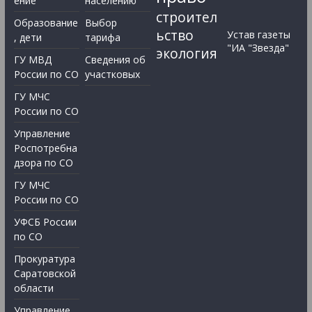
ение
населению
строител
Образование
Выбор
ьство
Устав газеты
, дети
тарифа
"ИА "Звезда"
экология
ГУ МВД
Сведения об
России по СО
участковых
ГУ МЧС
России по СО
Управление
Роспотребна
дзора по СО
ГУ МЧС
России по СО
УФСБ России
по СО
Прокуратура
Саратовской
области
Управление