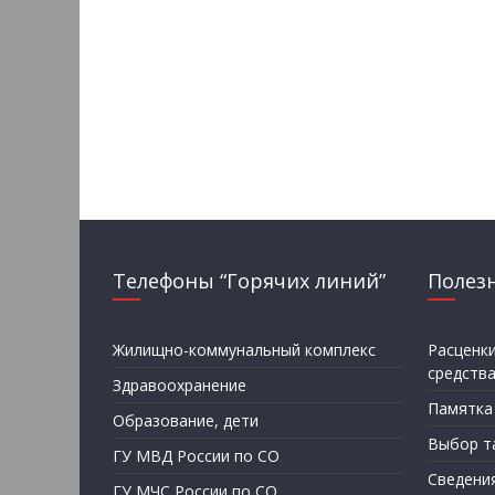
Телефоны “Горячих линий”
Полез
Жилищно-коммунальный комплекс
Расценк
средств
Здравоохранение
Памятка
Образование, дети
Выбор т
ГУ МВД России по СО
Сведени
ГУ МЧС России по СО