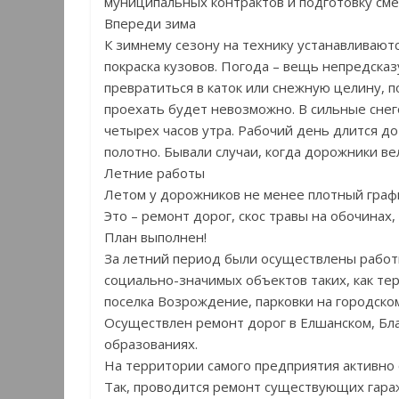
муниципальных контрактов и подготовку см
Впереди зима
К зимнему сезону на технику устанавливают
покраска кузовов. Погода – вещь непредсказ
превратиться в каток или снежную целину, 
проехать будет невозможно. В сильные снег
четырех часов утра. Рабочий день длится до
полотно. Бывали случаи, когда дорожники ве
Летние работы
Летом у дорожников не менее плотный графи
Это – ремонт дорог, скос травы на обочинах
План выполнен!
За летний период были осуществлены работ
социально-значимых объектов таких, как те
поселка Возрождение, парковки на городско
Осуществлен ремонт дорог в Елшанском, Бл
образованиях.
На территории самого предприятия активно
Так, проводится ремонт существующих гара