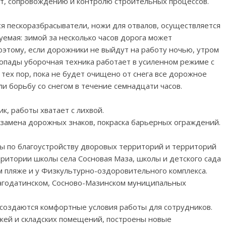
ет, сопровождению и контролю строительных процессов.
ся пескоразбрасыватели, ножи для отвалов, осуществляется
уемая: зимой за несколько часов дорога может
поэтому, если дорожники не выйдут на работу ночью, утром
опады уборочная техника работает в усиленном режиме с
 тех пор, пока не будет очищено от снега все дорожное
ли борьбу со снегом в течение семнадцати часов.
к, работы хватает с лихвой.
, замена дорожных знаков, покраска барьерных ограждений.
ы по благоустройству дворовых территорий и территорий
рритории школы села Сосновая Маза, школы и детского сада
м пляже и у Физкультурно-оздоровительного комплекса.
агодатинском, Сосново-Мазинском муниципальных
 создаются комфортные условия работы для сотрудников.
жей и складских помещений, построены новые