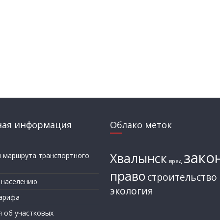
ная информация
Облако меток
зако
Хвалынск
и маршрута транспортного
вред
а
право
строительство
 населению
экология
арифа
я об участковых