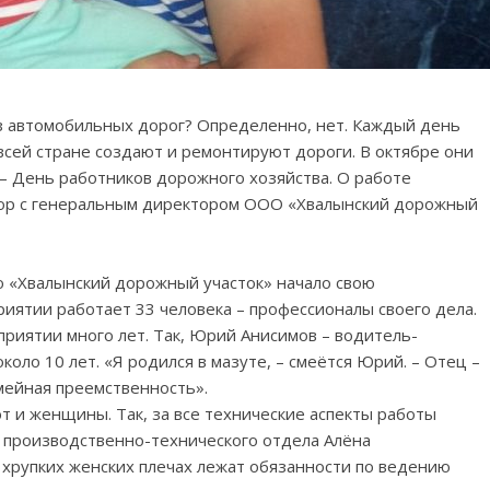
 автомобильных дорог? Определенно, нет. Каждый день
всей стране создают и ремонтируют дороги. В октябре они
– День работников дорожного хозяйства. О работе
овор с генеральным директором ООО «Хвалынский дорожный
 «Хвалынский дорожный участок» начало свою
риятии работает 33 человека – профессионалы своего дела.
риятии много лет. Так, Юрий Анисимов – водитель-
коло 10 лет. «Я родился в мазуте, – смеётся Юрий. – Отец –
емейная преемственность».
 и женщины. Так, за все технические аспекты работы
 производственно-технического отдела Алёна
ё хрупких женских плечах лежат обязанности по ведению