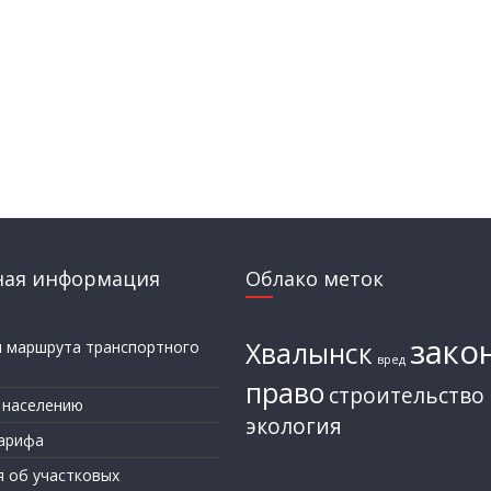
ная информация
Облако меток
зако
Хвалынск
и маршрута транспортного
вред
а
право
строительство
 населению
экология
арифа
я об участковых