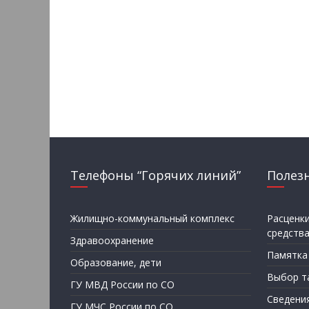
Телефоны “Горячих линий”
Полез
Жилищно-коммунальный комплекс
Расценк
средств
Здравоохранение
Памятка
Образование, дети
Выбор т
ГУ МВД России по СО
Сведени
ГУ МЧС России по СО