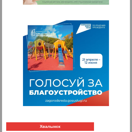
Хвалынск