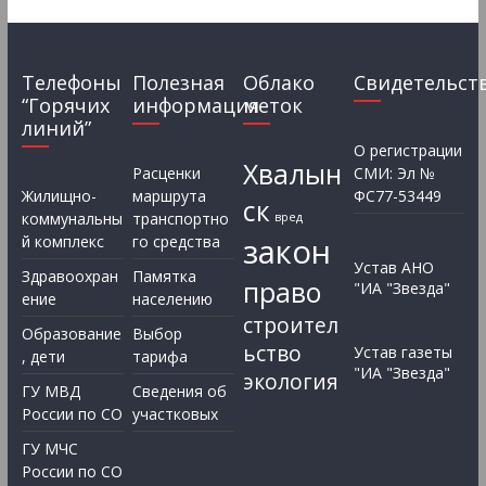
Телефоны
Полезная
Облако
Свидетельст
“Горячих
информация
меток
линий”
О регистрации
Хвалын
Расценки
СМИ: Эл №
Жилищно-
маршрута
ФС77-53449
ск
коммунальны
транспортно
вред
закон
й комплекс
го средства
Устав АНО
Здравоохран
Памятка
право
"ИА "Звезда"
ение
населению
строител
Образование
Выбор
ьство
Устав газеты
, дети
тарифа
"ИА "Звезда"
экология
ГУ МВД
Сведения об
России по СО
участковых
ГУ МЧС
России по СО