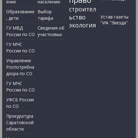
ение
населению
строител
Образование
Выбор
ьство
Устав газеты
, дети
тарифа
"ИА "Звезда"
экология
ГУ МВД
Сведения об
России по СО
участковых
ГУ МЧС
России по СО
Управление
Роспотребна
дзора по СО
ГУ МЧС
России по СО
УФСБ России
по СО
Прокуратура
Саратовской
области