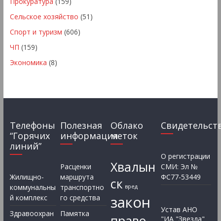
Прокуратура
(159)
Сельское хозяйство
(51)
Спорт и туризм
(606)
ЧП
(159)
Экономика
(8)
Телефоны
Полезная
Облако
Свидетельст
“Горячих
информация
меток
линий”
О регистрации
Хвалын
Расценки
СМИ: Эл №
Жилищно-
маршрута
ФС77-53449
ск
коммунальны
транспортно
вред
закон
й комплекс
го средства
Устав АНО
Здравоохран
Памятка
право
"ИА "Звезда"