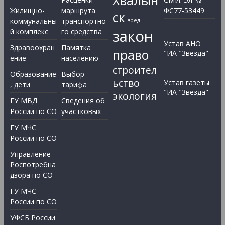
Хвалын
Жилищно-
маршрута
ФС77-53449
ск
коммунальны
транспортно
вред
закон
й комплекс
го средства
Устав АНО
Здравоохран
Памятка
право
"ИА "Звезда"
ение
населению
строител
Образование
Выбор
ьство
Устав газеты
, дети
тарифа
"ИА "Звезда"
экология
ГУ МВД
Сведения об
России по СО
участковых
ГУ МЧС
России по СО
Управление
Роспотребна
дзора по СО
ГУ МЧС
России по СО
УФСБ России