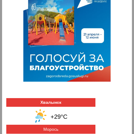
Хвалынск
+29°C
Морось