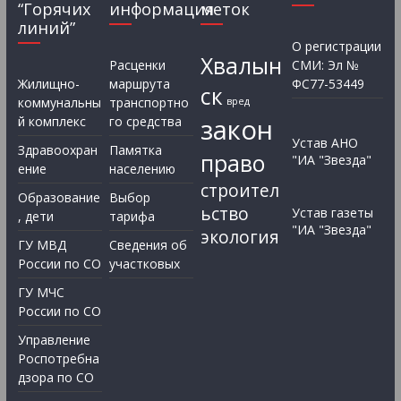
“Горячих
информация
меток
линий”
О регистрации
Хвалын
Расценки
СМИ: Эл №
Жилищно-
маршрута
ФС77-53449
ск
коммунальны
транспортно
вред
закон
й комплекс
го средства
Устав АНО
Здравоохран
Памятка
право
"ИА "Звезда"
ение
населению
строител
Образование
Выбор
ьство
Устав газеты
, дети
тарифа
"ИА "Звезда"
экология
ГУ МВД
Сведения об
России по СО
участковых
ГУ МЧС
России по СО
Управление
Роспотребна
дзора по СО