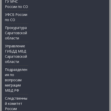
ГУ МЧС
России по СО
УФСБ России
по СО
Прокуратура
Саратовской
области
Управление
ГИБДД МВД
Саратовской
области
Подразделен
ия по
вопросам
миграции
МВД РФ
Следственны
й комитет
России