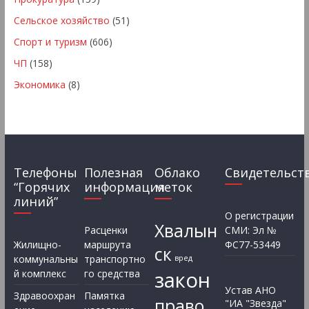
Сельское хозяйство
(51)
Спорт и туризм
(606)
ЧП
(158)
Экономика
(8)
Телефоны
Полезная
Облако
Свидетельст
“Горячих
информация
меток
линий”
О регистрации
Хвалын
Расценки
СМИ: Эл №
Жилищно-
маршрута
ФС77-53449
ск
коммунальны
транспортно
вред
закон
й комплекс
го средства
Устав АНО
Здравоохран
Памятка
право
"ИА "Звезда"