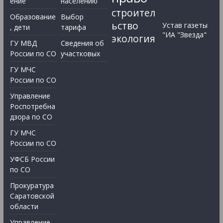
ение
населению
строител
Образование
Выбор
ьство
Устав газеты
, дети
тарифа
"ИА "Звезда"
экология
ГУ МВД
Сведения об
России по СО
участковых
ГУ МЧС
России по СО
Управление
Роспотребна
дзора по СО
ГУ МЧС
России по СО
УФСБ России
по СО
Прокуратура
Саратовской
области
Управление