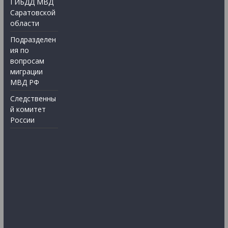
ГИБДД МВД
Саратовской
области
Подразделен
ия по
вопросам
миграции
МВД РФ
Следственны
й комитет
России