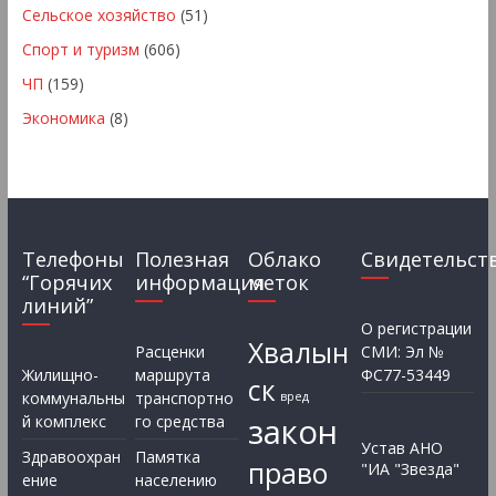
Сельское хозяйство
(51)
Спорт и туризм
(606)
ЧП
(159)
Экономика
(8)
Телефоны
Полезная
Облако
Свидетельст
“Горячих
информация
меток
линий”
О регистрации
Хвалын
Расценки
СМИ: Эл №
Жилищно-
маршрута
ФС77-53449
ск
коммунальны
транспортно
вред
закон
й комплекс
го средства
Устав АНО
Здравоохран
Памятка
право
"ИА "Звезда"
ение
населению