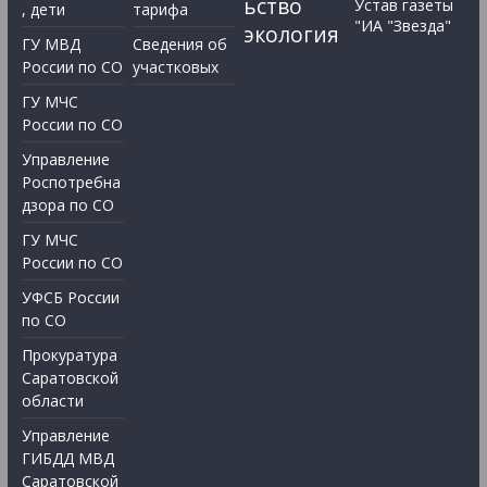
ьство
Устав газеты
, дети
тарифа
"ИА "Звезда"
экология
ГУ МВД
Сведения об
России по СО
участковых
ГУ МЧС
России по СО
Управление
Роспотребна
дзора по СО
ГУ МЧС
России по СО
УФСБ России
по СО
Прокуратура
Саратовской
области
Управление
ГИБДД МВД
Саратовской