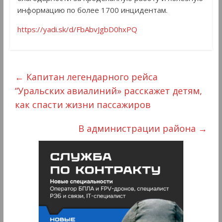
информацию по более 1700 инцидентам.
https://yadi.sk/d/FbAbvJgbD0hxPQ
←
Капитан легендарного рейса
“Уральских авиалиний» расскажет детям,
как спасти жизни пассажиров
В администрации района
→