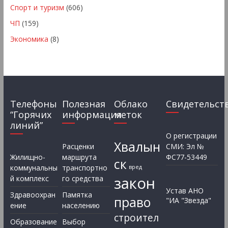
Спорт и туризм
(606)
ЧП
(159)
Экономика
(8)
Телефоны
Полезная
Облако
Свидетельст
“Горячих
информация
меток
линий”
О регистрации
Хвалын
Расценки
СМИ: Эл №
Жилищно-
маршрута
ФС77-53449
ск
коммунальны
транспортно
вред
закон
й комплекс
го средства
Устав АНО
Здравоохран
Памятка
право
"ИА "Звезда"
ение
населению
строител
Образование
Выбор