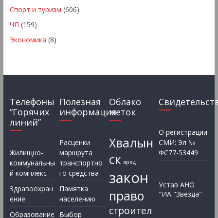
Спорт и туризм
(606)
ЧП
(159)
Экономика
(8)
Телефоны
Полезная
Облако
Свидетельст
“Горячих
информация
меток
линий”
О регистрации
Хвалын
Расценки
СМИ: Эл №
Жилищно-
маршрута
ФС77-53449
ск
коммунальны
транспортно
вред
закон
й комплекс
го средства
Устав АНО
Здравоохран
Памятка
право
"ИА "Звезда"
ение
населению
строител
Образование
Выбор