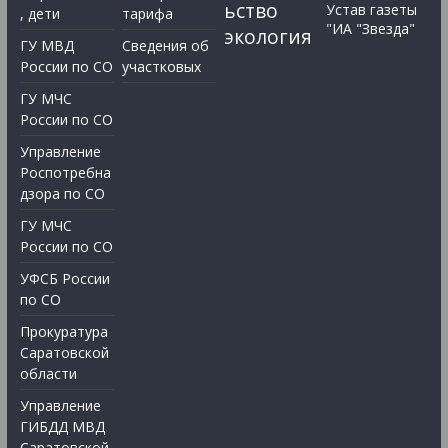
ьство
Устав газеты
, дети
тарифа
"ИА "Звезда"
экология
ГУ МВД
Сведения об
России по СО
участковых
ГУ МЧС
России по СО
Управление
Роспотребна
дзора по СО
ГУ МЧС
России по СО
УФСБ России
по СО
Прокуратура
Саратовской
области
Управление
ГИБДД МВД
Саратовской