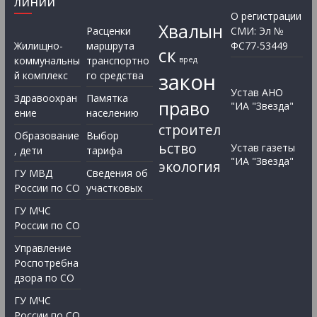
линий”
О регистрации
Хвалын
Расценки
СМИ: Эл №
Жилищно-
маршрута
ФС77-53449
ск
коммунальны
транспортно
вред
закон
й комплекс
го средства
Устав АНО
Здравоохран
Памятка
право
"ИА "Звезда"
ение
населению
строител
Образование
Выбор
ьство
Устав газеты
, дети
тарифа
"ИА "Звезда"
экология
ГУ МВД
Сведения об
России по СО
участковых
ГУ МЧС
России по СО
Управление
Роспотребна
дзора по СО
ГУ МЧС
России по СО