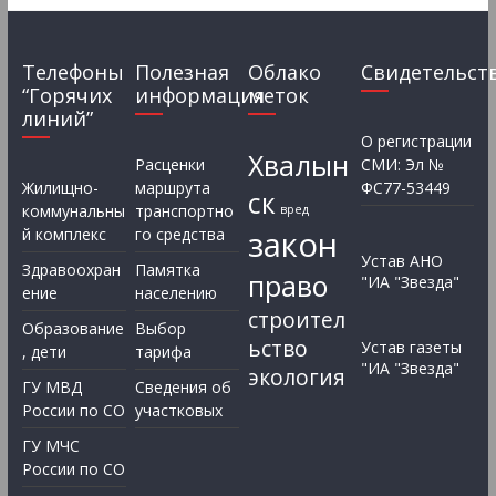
Телефоны
Полезная
Облако
Свидетельст
“Горячих
информация
меток
линий”
О регистрации
Хвалын
Расценки
СМИ: Эл №
Жилищно-
маршрута
ФС77-53449
ск
коммунальны
транспортно
вред
закон
й комплекс
го средства
Устав АНО
Здравоохран
Памятка
право
"ИА "Звезда"
ение
населению
строител
Образование
Выбор
ьство
Устав газеты
, дети
тарифа
"ИА "Звезда"
экология
ГУ МВД
Сведения об
России по СО
участковых
ГУ МЧС
России по СО