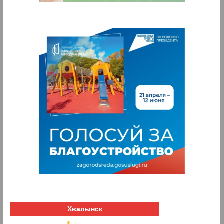
Хвалынск