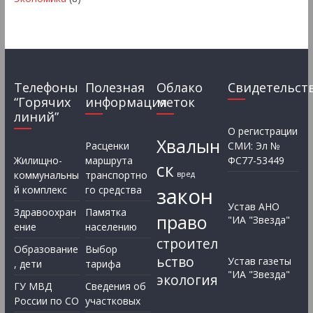
Телефоны
Полезная
Облако
Свидетельст
“Горячих
информация
меток
линий”
О регистрации
Хвалын
Расценки
СМИ: Эл №
Жилищно-
маршрута
ФС77-53449
ск
коммунальны
транспортно
вред
закон
й комплекс
го средства
Устав АНО
Здравоохран
Памятка
право
"ИА "Звезда"
ение
населению
строител
Образование
Выбор
ьство
Устав газеты
, дети
тарифа
"ИА "Звезда"
экология
ГУ МВД
Сведения об
России по СО
участковых