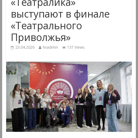
«Театралика»
выступают в финале
«Театрального
Приволжья»
23.04.2026
hvadmin
137 Views