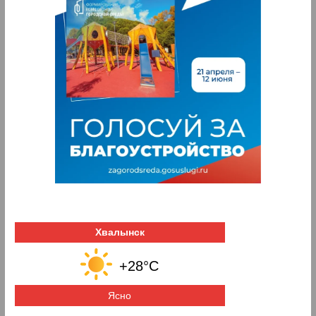
Хвалынск
+28°C
Ясно