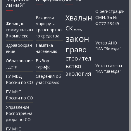
линий”
О регистрации
Хвалын
Расценки
СМИ: Эл №
Жилищно-
маршрута
ФС77-53449
ск
коммунальны
транспортно
вред
закон
й комплекс
го средства
Устав АНО
Здравоохран
Памятка
право
"ИА "Звезда"
ение
населению
строител
Образование
Выбор
ьство
Устав газеты
, дети
тарифа
"ИА "Звезда"
экология
ГУ МВД
Сведения об
России по СО
участковых
ГУ МЧС
России по СО
Управление
Роспотребна
дзора по СО
ГУ МЧС