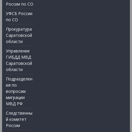
России по СО
УФСБ России
по СО
Прокуратура
Саратовской
области
Управление
ГИБДД МВД
Саратовской
области
Подразделен
ия по
вопросам
миграции
МВД РФ
Следственны
й комитет
России