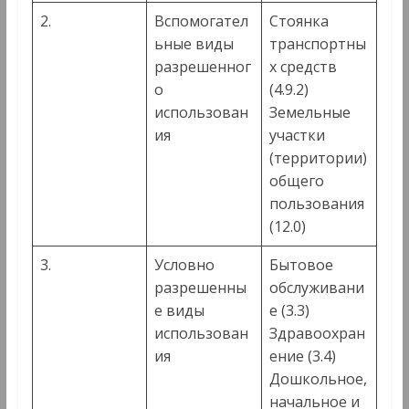
2.
Вспомогател
Стоянка
ьные виды
транспортны
разрешенног
х средств
о
(4.9.2)
использован
Земельные
ия
участки
(территории)
общего
пользования
(12.0)
3.
Условно
Бытовое
разрешенны
обслуживани
е виды
е (3.3)
использован
Здравоохран
ия
ение (3.4)
Дошкольное,
начальное и