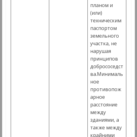
планом и
(или)
техническим
паспортом
земельного
участка, не
нарушая
принципов
добрососедст
ва.Минималь
ное
противопож
арное
расстояние
между
зданиями, а
также между
крайними