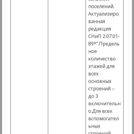
поселений.
Актуализиро
ванная
редакция
СНиП 2.07.01-
89*”.Предель
ное
количество
этажей для
всех
основных
строений –
до 3
включительн
о.Для всех
вспомогател
ьных
строений