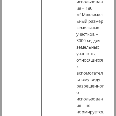
использован
ия – 180
м
.Максимал
2
ьный размер
земельных
участков –
3000 м
; для
2
земельных
участков,
относящихся
к
вспомогател
ьному виду
разрешенног
о
использован
ия – не
нормируется.