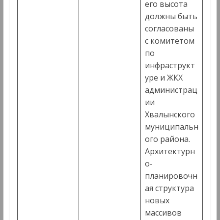
его высота
должны быть
согласованы
с комитетом
по
инфраструкт
уре и ЖКХ
администрац
ии
Хвалынского
муниципальн
ого района.
Архитектурн
о-
планировочн
ая структура
новых
массивов