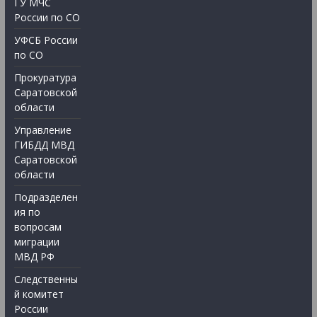
ГУ МЧС
России по СО
УФСБ России
по СО
Прокуратура
Саратовской
области
Управление
ГИБДД МВД
Саратовской
области
Подразделен
ия по
вопросам
миграции
МВД РФ
Следственны
й комитет
России