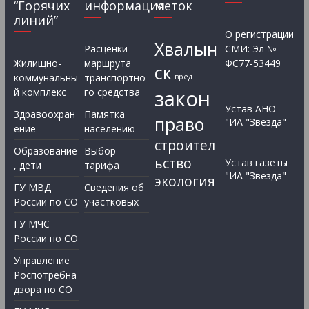
“Горячих
информация
меток
линий”
О регистрации
Хвалын
Расценки
СМИ: Эл №
Жилищно-
маршрута
ФС77-53449
ск
коммунальны
транспортно
вред
закон
й комплекс
го средства
Устав АНО
Здравоохран
Памятка
право
"ИА "Звезда"
ение
населению
строител
Образование
Выбор
ьство
Устав газеты
, дети
тарифа
"ИА "Звезда"
экология
ГУ МВД
Сведения об
России по СО
участковых
ГУ МЧС
России по СО
Управление
Роспотребна
дзора по СО