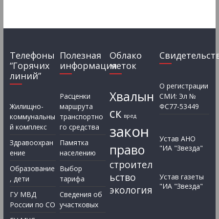
Телефоны
Полезная
Облако
Свидетельст
“Горячих
информация
меток
линий”
О регистрации
Хвалын
Расценки
СМИ: Эл №
Жилищно-
маршрута
ФС77-53449
ск
коммунальны
транспортно
вред
закон
й комплекс
го средства
Устав АНО
Здравоохран
Памятка
право
"ИА "Звезда"
ение
населению
строител
Образование
Выбор
ьство
Устав газеты
, дети
тарифа
"ИА "Звезда"
экология
ГУ МВД
Сведения об
России по СО
участковых