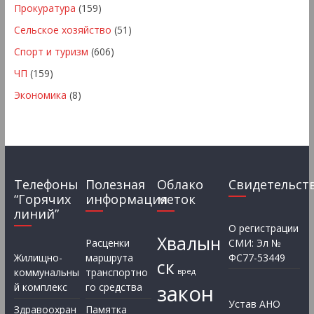
Прокуратура
(159)
Сельское хозяйство
(51)
Спорт и туризм
(606)
ЧП
(159)
Экономика
(8)
Телефоны
Полезная
Облако
Свидетельст
“Горячих
информация
меток
линий”
О регистрации
Хвалын
Расценки
СМИ: Эл №
Жилищно-
маршрута
ФС77-53449
ск
коммунальны
транспортно
вред
закон
й комплекс
го средства
Устав АНО
Здравоохран
Памятка