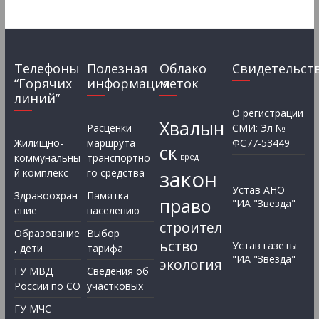
Телефоны
Полезная
Облако
Свидетельст
“Горячих
информация
меток
линий”
О регистрации
Хвалын
Расценки
СМИ: Эл №
Жилищно-
маршрута
ФС77-53449
ск
коммунальны
транспортно
вред
закон
й комплекс
го средства
Устав АНО
Здравоохран
Памятка
право
"ИА "Звезда"
ение
населению
строител
Образование
Выбор
ьство
Устав газеты
, дети
тарифа
"ИА "Звезда"
экология
ГУ МВД
Сведения об
России по СО
участковых
ГУ МЧС