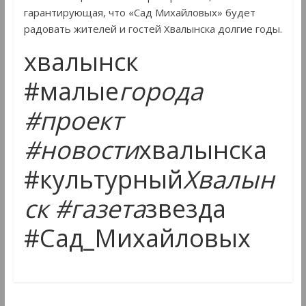
гарантирующая, что «Сад Михайловых» будет
радовать жителей и гостей Хвалынска долгие годы.
хвалынск
#малые
города
#проект
#новости
хвалынска
#культурный
Хвалын
ск #газета
звезда
#Сад_Михайловых