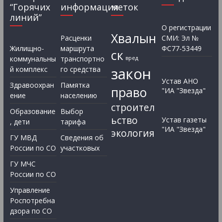
“Горячих
информация
меток
линий”
О регистрации
Хвалын
Расценки
СМИ: Эл №
Жилищно-
маршрута
ФС77-53449
ск
коммунальны
транспортно
вред
закон
й комплекс
го средства
Устав АНО
Здравоохран
Памятка
право
"ИА "Звезда"
ение
населению
строител
Образование
Выбор
ьство
Устав газеты
, дети
тарифа
"ИА "Звезда"
экология
ГУ МВД
Сведения об
России по СО
участковых
ГУ МЧС
России по СО
Управление
Роспотребна
дзора по СО