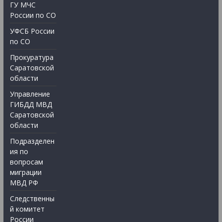
ГУ МЧС
России по СО
УФСБ России
по СО
Прокуратура
Саратовской
области
Управление
ГИБДД МВД
Саратовской
области
Подразделен
ия по
вопросам
миграции
МВД РФ
Следственны
й комитет
России