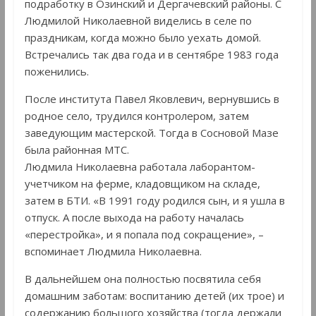
подработку в Озинский и Дергачевский районы. С
Людмилой Николаевной виделись в селе по
праздникам, когда можно было уехать домой.
Встречались так два года и в сентябре 1983 года
поженились.
После института Павел Яковлевич, вернувшись в
родное село, трудился контролером, затем
заведующим мастерской. Тогда в Сосновой Мазе
была районная МТС.
Людмила Николаевна работала лаборантом-
учетчиком на ферме, кладовщиком на складе,
затем в БТИ. «В 1991 году родился сын, и я ушла в
отпуск. А после выхода на работу началась
«перестройка», и я попала под сокращение», –
вспоминает Людмила Николаевна.
В дальнейшем она полностью посвятила себя
домашним заботам: воспитанию детей (их трое) и
содержанию большого хозяйства (тогда держали