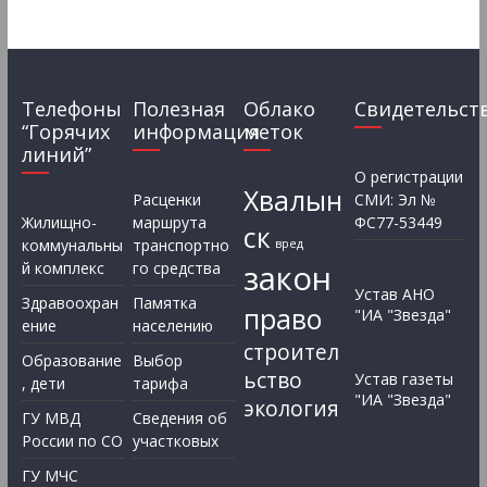
Телефоны
Полезная
Облако
Свидетельст
“Горячих
информация
меток
линий”
О регистрации
Хвалын
Расценки
СМИ: Эл №
Жилищно-
маршрута
ФС77-53449
ск
коммунальны
транспортно
вред
закон
й комплекс
го средства
Устав АНО
Здравоохран
Памятка
право
"ИА "Звезда"
ение
населению
строител
Образование
Выбор
ьство
Устав газеты
, дети
тарифа
"ИА "Звезда"
экология
ГУ МВД
Сведения об
России по СО
участковых
ГУ МЧС