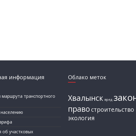
ная информация
Облако меток
зако
Хвалынск
и маршрута транспортного
вред
а
право
строительство
 населению
экология
арифа
я об участковых