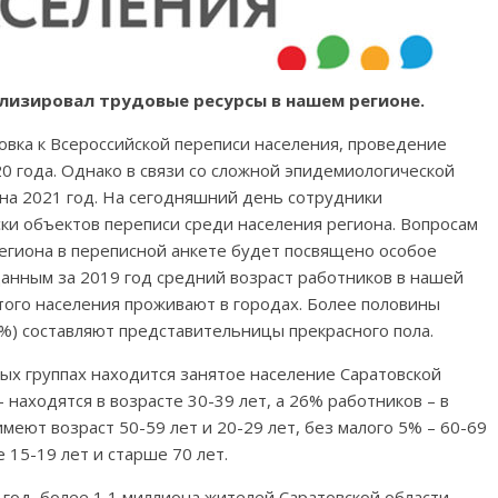
лизировал трудовые ресурсы в нашем регионе.
овка к Всероссийской переписи населения, проведение
20 года. Однако в связи со сложной эпидемиологической
на 2021 год. На сегодняшний день сотрудники
ки объектов переписи среди населения региона. Вопросам
егиона в переписной анкете будет посвящено особое
данным за 2019 год средний возраст работников в нашей
ятого населения проживают в городах. Более половины
2%) составляют представительницы прекрасного пола.
ных группах находится занятое население Саратовской
 находятся в возрасте 30-39 лет, а 26% работников – в
меют возраст 50-59 лет и 20-29 лет, без малого 5% – 60-69
е 15-19 лет и старше 70 лет.
 год, более 1,1 миллиона жителей Саратовской области