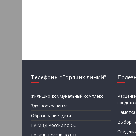
Телефоны “Горячих линий”
Полез
Жилищно-коммунальный комплекс
Расценк
средств
Здравоохранение
Памятка
Образование, дети
Выбор т
ГУ МВД России по СО
Сведени
ГУ МЧС России по СО